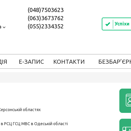
(048)7503623
(063)3673762
Успіхи
(055)2334352
а
ДІЯ
Е-ЗАПИС
КОНТАКТИ
БЕЗБАР’ЄР
Херсонській областях
в РСЦ ГСЦ МВС в Одеській області