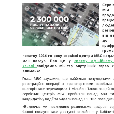
Серві
МВС
прод
прац
люде
регіон
від в
до
прифр
гро
початку 2026-го року сервісні центри МВС надал
млн послуг. Про це у
своєму офіційному
каналі
повідомив Міністр внутрішніх справ У
Клименко.
Глава МВС зауважив, що найбільш популярними 
реєстраційні операції з транспортними засобами. 
цьогоріч вже перевищила 1 мільйон. Також за цей пе
сервісних центрів МВС прийняли понад 680 тис
кандидатів у водії та видали понад 350 тис. посвідчен
«Водночас ми послідовно розвиваємо цифрові сер
базові послуги вже доступні онлайн – у Кабінет