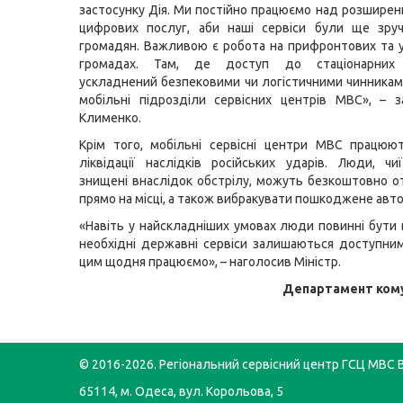
застосунку Дія. Ми постійно працюємо над розширен
цифрових послуг, аби наші сервіси були ще зру
громадян. Важливою є робота на прифронтових та 
громадах. Там, де доступ до стаціонарних п
ускладнений безпековими чи логістичними чинника
мобільні підрозділи сервісних центрів МВС», – з
Клименко.
Крім того, мобільні сервісні центри МВС працюю
ліквідації наслідків російських ударів. Люди, ч
знищені внаслідок обстрілу, можуть безкоштовно о
прямо на місці, а також вибракувати пошкоджене авто
«Навіть у найскладніших умовах люди повинні бути 
необхідні державні сервіси залишаються доступни
цим щодня працюємо», – наголосив Міністр.
Департамент кому
© 2016-2026. Регіональний сервісний центр ГСЦ МВС В
65114, м. Одеса, вул. Корольова, 5