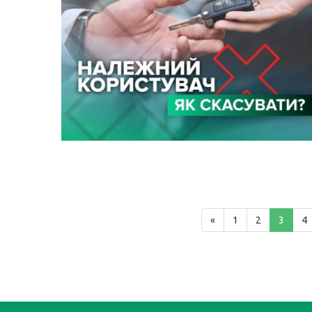
«
1
2
3
4